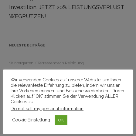
Investition. JETZT 20% LEISTUNGSVERLUST
WEGPUTZEN!
NEUESTE BEITRÄGE
Wintergarten / Terrassendach Reinigung
Schiefer-Fliesen Vorher-Nachher
Wir verwenden Cookies auf unserer Website, um Ihnen
die relevanteste Erfahrung zu bieten, indem wir uns an
Ihre Vorlieben erinnern und Besuche wiederholen. Durch
Photovoltaikanlage reinigen – Lohnt sich der Aufwand?
Klicken auf "OK" stimmen Sie der Verwendung ALLER
Cookies zu.
Aktuelle Kundeninformationen im Zusammenhang mit Corona
Do not sell my personal information
.
Cookie Einstellung
OK