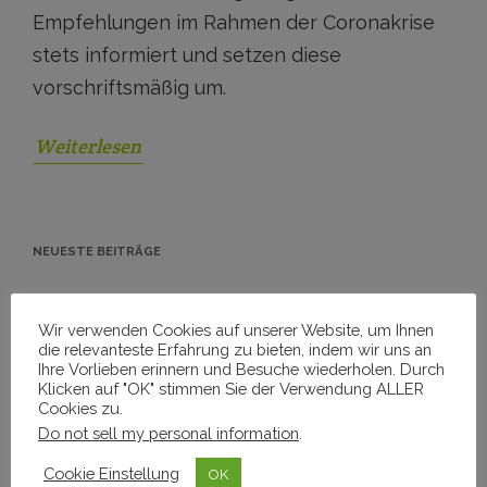
Empfehlungen im Rahmen der Coronakrise
stets informiert und setzen diese
vorschriftsmäßig um.
Weiterlesen
NEUESTE BEITRÄGE
Wintergarten / Terrassendach Reinigung
Wir verwenden Cookies auf unserer Website, um Ihnen
die relevanteste Erfahrung zu bieten, indem wir uns an
Schiefer-Fliesen Vorher-Nachher
Ihre Vorlieben erinnern und Besuche wiederholen. Durch
Klicken auf "OK" stimmen Sie der Verwendung ALLER
Cookies zu.
Photovoltaikanlage reinigen – Lohnt sich der Aufwand?
Do not sell my personal information
.
Aktuelle Kundeninformationen im Zusammenhang mit Corona
Cookie Einstellung
OK