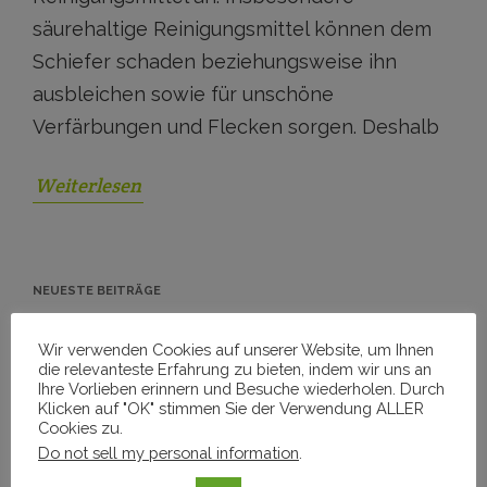
säurehaltige Reinigungsmittel können dem
Schiefer schaden beziehungsweise ihn
ausbleichen sowie für unschöne
Verfärbungen und Flecken sorgen. Deshalb
Weiterlesen
NEUESTE BEITRÄGE
Wir verwenden Cookies auf unserer Website, um Ihnen
Wintergarten / Terrassendach Reinigung
die relevanteste Erfahrung zu bieten, indem wir uns an
Ihre Vorlieben erinnern und Besuche wiederholen. Durch
Schiefer-Fliesen Vorher-Nachher
Klicken auf "OK" stimmen Sie der Verwendung ALLER
Cookies zu.
Do not sell my personal information
.
Photovoltaikanlage reinigen – Lohnt sich der Aufwand?