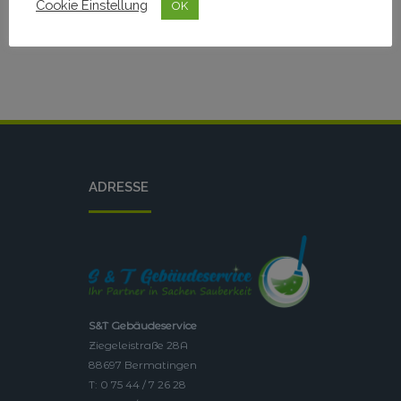
Cookie Einstellung
OK
Aktuelle Kundeninformationen im Zusammenhang mit Corona
ADRESSE
S&T Gebäudeservice
Ziegeleistraße 28A
88697 Bermatingen
T: 0 75 44 / 7 26 28