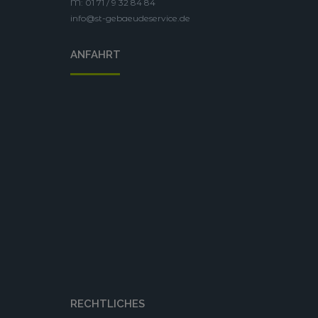
M: 01 71 / 9 32 84 84
info@st-gebaeudeservice.de
ANFAHRT
RECHTLICHES